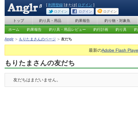
[
利用登録
]または[
ログイン
]
ログイン
ログイン
ログイン
トップ
釣り具・用品
釣果報告
釣り物・対象魚
ホーム
釣果報告
釣り具・用品レビュー
釣行計画
釣り具
釣
Anglr
もりたまさんのページ
友だち
最新の
Adobe Flash Playe
もりたまさんの友だち
友だちはまだいません。