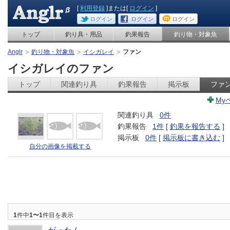
[
利用登録
]または[
ログイン
]
ログイン
ログイン
ログイン
トップ
釣り具・用品
釣果報告
釣り物・対象魚
Anglr
釣り物・対象魚
イシガレイ
ファン
イシガレイのファン
トップ
関連釣り具
釣果報告
掲示板
ファ
My
関連釣り具
0件
釣果報告
1件
[
釣果を報告する
]
掲示板
0件
[
掲示板に書き込む
]
自分の画像を掲載する
1
件中
1〜1
件目を表示