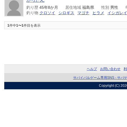
がったん
釣り歴
45年8か月
居住地域
福島県
性別
男性
釣り物
クロソイ
シロギス
マゴチ
ヒラメ
イシガレ
1
件中
1〜1
件目を表示
ヘルプ
お問い合わせ
利
サバイバルゲーム専用SNS - サバ
Copyright (C) 20