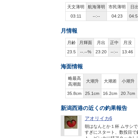
天文薄明
航海薄明
市民薄明
日
03:11
--:--
04:23
04:5
月情報
月齢
月輝面
月出
正中
月没
23.5
--.--%
23:20
--:--
13:46
海面情報
略最高
大潮升
大潮差
小潮升
高潮面
35.8cm
25.1cm
16.2cm
20.7cm
新潟西港の近くの釣果報告
アオリイカ6
朝はなんとか１杯 ムサシ
すぎにスタート、数投目で