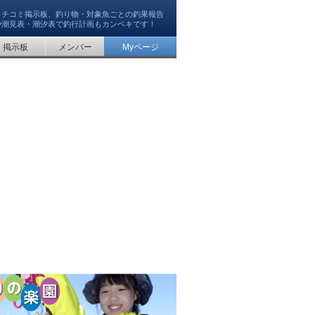
クチコミ掲示板、釣り物・対象魚ごとの釣果報告
や潮見表・潮汐表で釣行計画もカンペキです！
掲示板
メンバー
Myページ