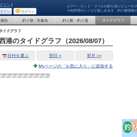
グイン
]
ルアー・ロッド・リールの釣り具レビューや
や魚料理のレシピが楽しめます。釣り船情報
グイン
ログイン
果報告
釣り物・対象魚
釣り船・釣り場
タイドグラフ
タイドグラフ
港のタイドグラフ（2026/08/07）
日付を選ぶ
翌日 >
翌月 >>
Myページの「お気に入り」に追加する