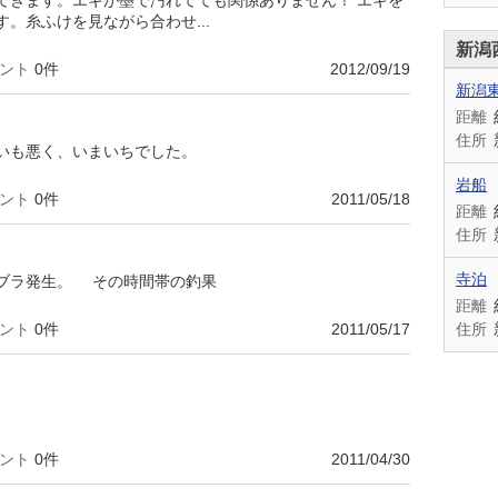
てきます。エギが墨で汚れてても関係ありません！ エギを
。糸ふけを見ながら合わせ...
新潟
ント
0件
2012/09/19
新潟
距離
住所
いも悪く、いまいちでした。
岩船
ント
0件
2011/05/18
距離
住所
寺泊
ブラ発生。 その時間帯の釣果
距離
ント
0件
2011/05/17
住所
ント
0件
2011/04/30