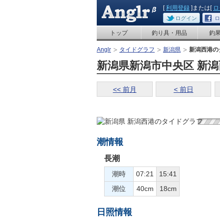
[
利用登録
]または[
ロ
ログイン
ロ
トップ
釣り具・用品
釣
Anglr
タイドグラフ
新潟県
新潟西港の
新潟県新潟市中央区 新潟西
<< 前月
< 前日
潮情報
長潮
潮時
07:21
15:41
潮位
40cm
18cm
日照情報