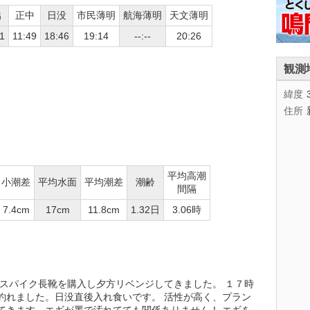
出
正中
日没
市民薄明
航海薄明
天文薄明
1
11:49
18:46
19:14
--:--
20:26
観測
緯度
住所
平均高潮
小潮差
平均水面
平均潮差
潮齢
間隔
7.4cm
17cm
11.8cm
1.32日
3.06時
でスパイク長靴を購入し夕方リベンジしてきました。 １７時
釣れました。日没直後入れ食いです。 活性が高く、プラン