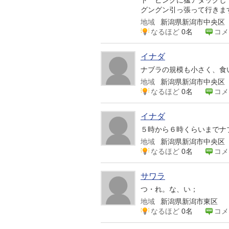
ト ピンクに猛アタックし
グングン引っ張って行きます
地域
新潟県新潟市中央区
なるほど
0名
コメ
イナダ
ナブラの規模も小さく、食
地域
新潟県新潟市中央区
なるほど
0名
コメ
イナダ
５時から６時くらいまでナ
地域
新潟県新潟市中央区
なるほど
0名
コメ
サワラ
つ・れ。な、い；
地域
新潟県新潟市東区
なるほど
0名
コメ