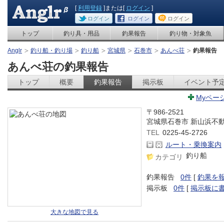
[
利用登録
]または[
ログイン
]
ログイン
ログイン
ログイン
トップ
釣り具・用品
釣果報告
釣り物・対象魚
Anglr
釣り船・釣り場
釣り船
宮城県
石巻市
あんべ荘
釣果報告
あんべ荘の釣果報告
トップ
概要
釣果報告
掲示板
イベント予
Myペー
〒986-2521
宮城県石巻市 新山浜不
TEL
0225-45-2726
ルート・乗換案内
釣り船
カテゴリ
釣果報告
0件
[
釣果を
掲示板
0件
[
掲示板に
大きな地図で見る