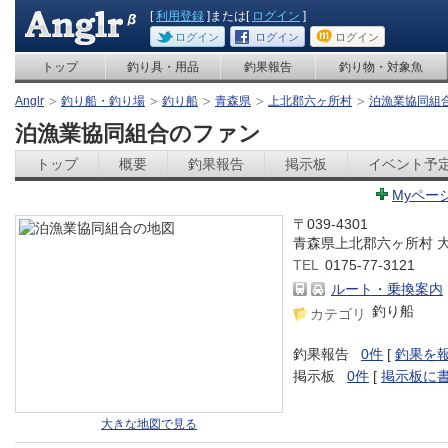
[
利用登録
]または[
ログイン
]
ログイン
ログイン
ログイン
トップ
釣り具・用品
釣果報告
釣り物・対象魚
Anglr
釣り船・釣り場
釣り船
青森県
上北郡六ヶ所村
泊漁業協同組
泊漁業協同組合のファン
トップ
概要
釣果報告
掲示板
イベント予
Myペー
〒039-4301
青森県上北郡六ヶ所村 
TEL
0175-77-3121
ルート・乗換案内
釣り船
カテゴリ
釣果報告
0件
[
釣果を
掲示板
0件
[
掲示板に
大きな地図で見る