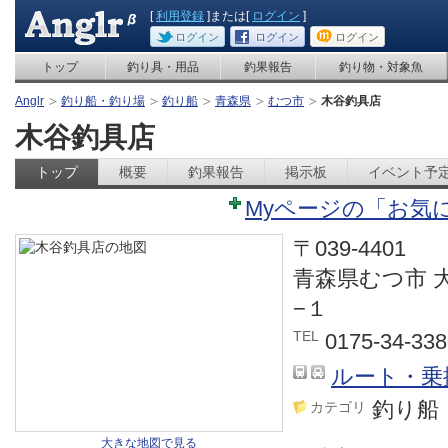
[
利用登録
]または[
ログイン
]
ログイン
ログイン
ログイン
トップ
釣り具・用品
釣果報告
釣り物・対象魚
Anglr
釣り船・釣り場
釣り船
青森県
むつ市
木谷釣具店
木谷釣具店
トップ
概要
釣果報告
掲示板
イベント予
Myページの「お気
〒039-4401
青森県むつ市 
−１
TEL
0175-34-338
ルート・乗
釣り船
カテゴリ
大きな地図で見る