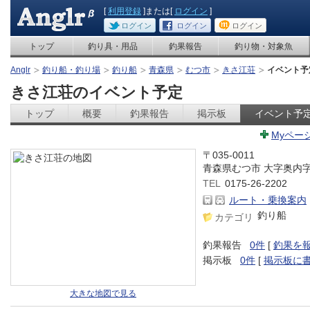
[
利用登録
]または[
ログイン
]
ログイン
ログイン
ログイン
トップ
釣り具・用品
釣果報告
釣り物・対象魚
Anglr
釣り船・釣り場
釣り船
青森県
むつ市
きさ江荘
イベント予
きさ江荘のイベント予定
トップ
概要
釣果報告
掲示板
イベント予
Myペー
〒035-0011
青森県むつ市 大字奥内
TEL
0175-26-2202
ルート・乗換案内
釣り船
カテゴリ
釣果報告
0件
[
釣果を
掲示板
0件
[
掲示板に
大きな地図で見る