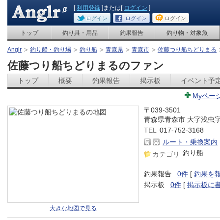
[
利用登録
]または[
ログイン
]
ログイン
ログイン
ログイン
トップ
釣り具・用品
釣果報告
釣り物・対象魚
Anglr
釣り船・釣り場
釣り船
青森県
青森市
佐藤つり船ちどりまる
佐藤つり船ちどりまるのファン
トップ
概要
釣果報告
掲示板
イベント予
Myペー
〒039-3501
青森県青森市 大字浅虫
TEL
017-752-3168
ルート・乗換案内
釣り船
カテゴリ
釣果報告
0件
[
釣果を
掲示板
0件
[
掲示板に
大きな地図で見る