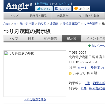
[
利用登録
]または[
ログイン
]
ログイン
ログイン
ログイン
トップ
釣り具・用品
釣果報告
釣り物・対象魚
Anglr
釣り船・釣り場
釣り船
北海道
沙流郡日高町
つり舟茂庭
掲
つり舟茂庭の掲示板
トップ
概要
釣果報告
掲示板
イベント予
Myペー
〒055-0004
北海道沙流郡日高町 富
TEL
01456-2-1084
ルート・乗換案内
釣り船
カテゴリ
釣果報告
0件
[
釣果を
掲示板
0件
[
掲示板に
大きな地図で見る