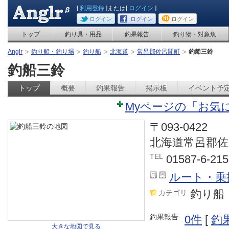
[
利用登録
]または[
ログイン
]
ログイン
ログイン
ログイン
トップ
釣り具・用品
釣果報告
釣り物・対象魚
Anglr
釣り船・釣り場
釣り船
北海道
常呂郡佐呂間町
釣船三鈴
釣船三鈴
トップ
概要
釣果報告
掲示板
イベント予
Myページの「お気
〒093-0422
北海道常呂郡佐
TEL
01587-6-215
ルート・乗
釣り船
カテゴリ
釣果報告
0件
[
釣
大きな地図で見る