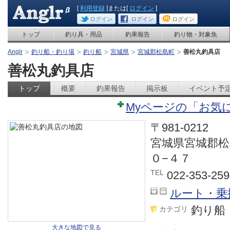
[
利用登録
]または[
ログイン
]
ログイン
ログイン
ログイン
トップ
釣り具・用品
釣果報告
釣り物・対象魚
Anglr
釣り船・釣り場
釣り船
宮城県
宮城郡松島町
善松丸釣具店
善松丸釣具店
トップ
概要
釣果報告
掲示板
イベント予
Myページの「お気
〒981-0212
宮城県宮城郡松
０−４７
TEL
022-353-259
ルート・乗
釣り船
カテゴリ
大きな地図で見る