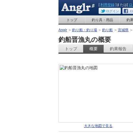
[
利用登録
]または[
ロ
ログイン
ロ
トップ
釣り具・用品
釣
Anglr
釣り船・釣り場
釣り船
宮城県
釣船晋漁丸の概要
トップ
概要
釣果報告
大きな地図で見る