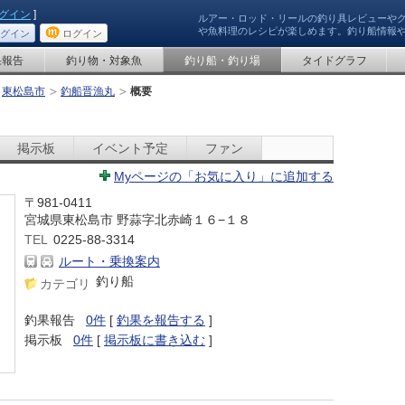
グイン
]
ルアー・ロッド・リールの釣り具レビューや
や魚料理のレシピが楽しめます。釣り船情報
グイン
ログイン
果報告
釣り物・対象魚
釣り船・釣り場
タイドグラフ
東松島市
釣船晋漁丸
概要
掲示板
イベント予定
ファン
Myページの「お気に入り」に追加する
〒981-0411
宮城県東松島市 野蒜字北赤崎１６−１８
TEL
0225-88-3314
ルート・乗換案内
釣り船
カテゴリ
釣果報告
0件
[
釣果を報告する
]
掲示板
0件
[
掲示板に書き込む
]