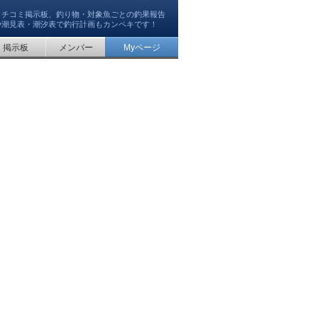
クチコミ掲示板、釣り物・対象魚ごとの釣果報告
や潮見表・潮汐表で釣行計画もカンペキです！
掲示板
メンバー
Myページ