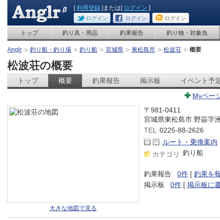
[
利用登録
]または[
ログイン
]
ログイン
ログイン
ログイン
トップ
釣り具・用品
釣果報告
釣り物・対象魚
Anglr
釣り船・釣り場
釣り船
宮城県
東松島市
松波荘
概要
松波荘の概要
トップ
概要
釣果報告
掲示板
イベント予
Myペー
〒981-0411
宮城県東松島市 野蒜字
TEL
0225-88-2626
ルート・乗換案内
釣り船
カテゴリ
釣果報告
0件
[
釣果を
掲示板
0件
[
掲示板に
大きな地図で見る