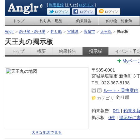
[
利用登録
]または[
ログイン
]
ログイン
ログイン
ログイン
トップ
釣り具・用品
釣果報告
釣り物・対象魚
Anglr
釣り船・釣り場
釣り船
宮城県
塩竈市
天王丸
掲示板
天王丸の掲示板
トップ
概要
釣果報告
掲示板
イベント予
Myペー
〒985-0001
宮城県塩竈市 新浜町３
TEL
022-367-8198
ルート・乗換案内
釣り船
カテゴリ
釣果報告
0件
[
釣果を
掲示板
0件
[
掲示板に
大きな地図で見る