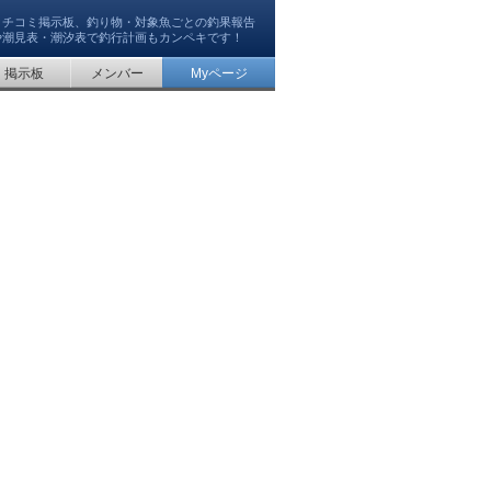
クチコミ掲示板、釣り物・対象魚ごとの釣果報告
や潮見表・潮汐表で釣行計画もカンペキです！
掲示板
メンバー
Myページ