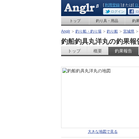
[
利用登録
]または[
ロ
ログイン
ロ
トップ
釣り具・用品
釣
Anglr
釣り船・釣り場
釣り船
宮城県
釣船釣具丸洋丸の釣果報
トップ
概要
釣果報告
大きな地図で見る