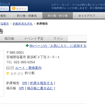
グイン
]
ルアー・ロッド・リールの釣り具レビューや
や魚料理のレシピが楽しめます。釣り船情報
グイン
ログイン
果報告
釣り物・対象魚
釣り船・釣り場
タイドグラフ
塩竈市
釣船釣具丸洋丸
釣果報告
告
掲示板
イベント予定
ファン
Myページの「お気に入り」に追加する
〒985-0001
宮城県塩竈市 新浜町３丁目２−５−１
TEL
022-365-5254
ルート・乗換案内
釣り船
カテゴリ
釣果報告
0件
[
釣果を報告する
]
掲示板
0件
[
掲示板に書き込む
]