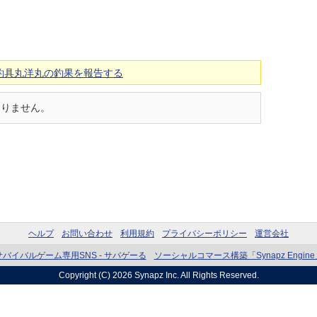
釣具丸洋丸の釣果を報告する
ありません。
ヘルプ
お問い合わせ
利用規約
プライバシーポリシー
運営会社
サバイバルゲーム専用SNS - サバゲーる
ソーシャルコマース構築「Synapz Engine
Copyright (C) 2026
Synapz Inc.
All Rights Reserved.