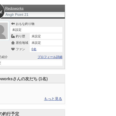
Redoworks
Anglr Point
21
おもな釣り物
未設定
釣り歴
未設定
居住地域
未設定
ファン
0名
己紹介
プロフィール詳細
定
oworksさんの友だち (1名)
もっと見る
の釣行予定