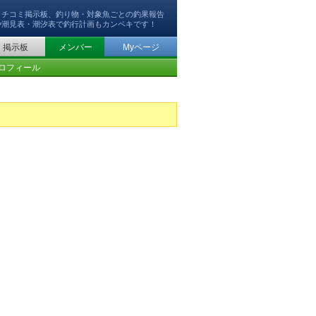
クチコミ掲示板、釣り物・対象魚ごとの釣果報告
や潮見表・潮汐表で釣行計画もカンペキです！
掲示板
メンバー
Myページ
ロフィール