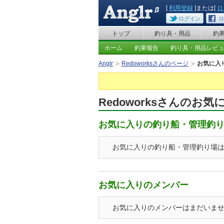
[
利用登録
]または[
ロ
ログイン
ロ
トップ
釣り具・用品
釣
ホーム
釣果報告
釣り具・用品レビ
Anglr
Redoworksさんのページ
お気に入
Redoworksさんのお気
お気に入りの釣り船・管理釣
お気に入りの釣り船・管理釣り場
お気に入りのメンバー
お気に入りのメンバーはまだいま