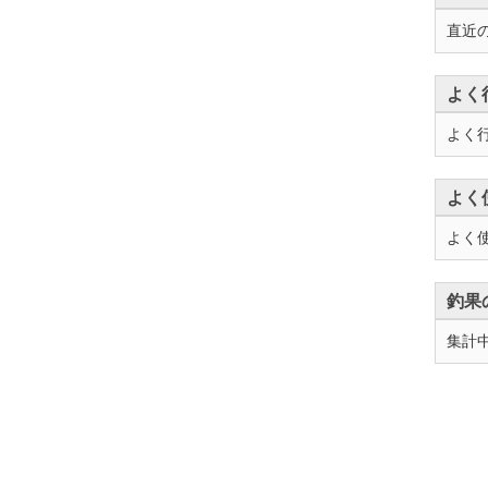
直近
よく
よく
よく
よく
釣果
集計