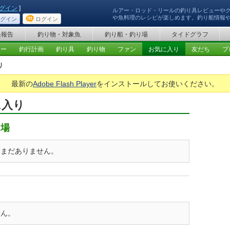
グイン
]
ルアー・ロッド・リールの釣り具レビューや
や魚料理のレシピが楽しめます。釣り船情報
グイン
ログイン
果報告
釣り物・対象魚
釣り船・釣り場
タイドグラフ
ュー
釣行計画
釣り具
釣り物
ファン
お気に入り
友だち
プ
り
最新の
Adobe Flash Player
をインストールしてお使いください。
に入り
り場
はまだありません。
せん。