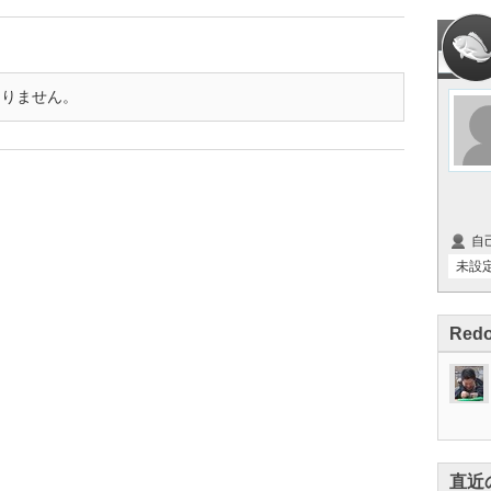
ありません。
自
未設
Red
直近