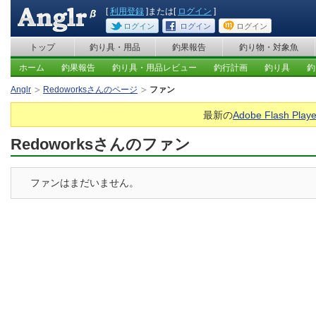
[
利用登録
]または[
ログイン
]
ログイン
ログイン
ログイン
トップ
釣り具・用品
釣果報告
釣り物・対象魚
ホーム
釣果報告
釣り具・用品レビュー
釣行計画
釣り具
釣
Anglr
Redoworksさんのページ
ファン
最新の
Adobe Flash Playe
Redoworksさんのファン
ファンはまだいません。