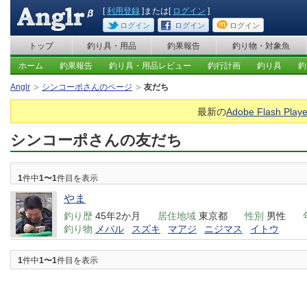
[
利用登録
]または[
ログイン
]
ログイン
ログイン
ログイン
トップ
釣り具・用品
釣果報告
釣り物・対象魚
ホーム
釣果報告
釣り具・用品レビュー
釣行計画
釣り具
釣
Anglr
シンコーポさんのページ
友だち
最新の
Adobe Flash Playe
シンコーポさんの友だち
1
件中
1〜1
件目を表示
やま
釣り歴
45年2か月
居住地域
東京都
性別
男性
釣り物
メバル
スズキ
マアジ
ニジマス
イトウ
1
件中
1〜1
件目を表示