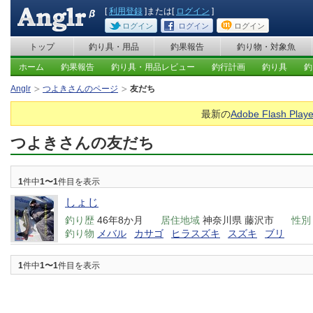
[
利用登録
]または[
ログイン
]
ログイン
ログイン
ログイン
トップ
釣り具・用品
釣果報告
釣り物・対象魚
ホーム
釣果報告
釣り具・用品レビュー
釣行計画
釣り具
釣
Anglr
つよきさんのページ
友だち
最新の
Adobe Flash Playe
つよきさんの友だち
1
件中
1〜1
件目を表示
しょじ
釣り歴
46年8か月
居住地域
神奈川県 藤沢市
性別
釣り物
メバル
カサゴ
ヒラスズキ
スズキ
ブリ
1
件中
1〜1
件目を表示