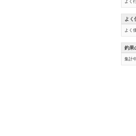
よく
よく
よく
釣果
集計