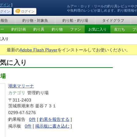
グイン
]
ルアー・ロッド・リールの釣り具レビューや
や魚料理のレシピが楽しめます。釣り船情報
グイン
ログイン
果報告
釣り物・対象魚
釣り船・釣り場
タイドグラフ
ュー
釣行計画
釣り具
釣り物
ファン
お気に入り
友だち
プ
に入り
最新の
Adobe Flash Player
をインストールしてお使いください。
気に入り
り場
潮来マリーナ
カテゴリ
管理釣り場
〒311-2403
茨城県潮来市 釜谷７３１
0299-67-5276
釣果報告
0件
[
釣果を報告する
]
掲示板
0件
[
掲示板に書き込む
]