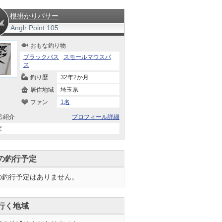
根掛かりバサー
Anglr Point
105
おもな釣り物
ブラックバス
スモールマウスバ
ス
釣り歴
32年2か月
居住地域
埼玉県
ファン
1名
己紹介
プロフィール詳細
定
の釣行予定
の釣行予定はありません。
行く地域