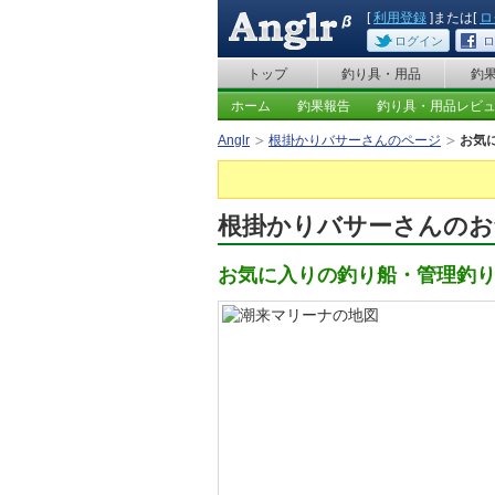
[
利用登録
]または[
ロ
ログイン
ロ
トップ
釣り具・用品
釣
ホーム
釣果報告
釣り具・用品レビ
Anglr
根掛かりバサーさんのページ
お気
根掛かりバサーさんのお
お気に入りの釣り船・管理釣