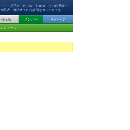
クチコミ掲示板、釣り物・対象魚ごとの釣果報告
や潮見表・潮汐表で釣行計画もカンペキです！
掲示板
メンバー
Myページ
ロフィール