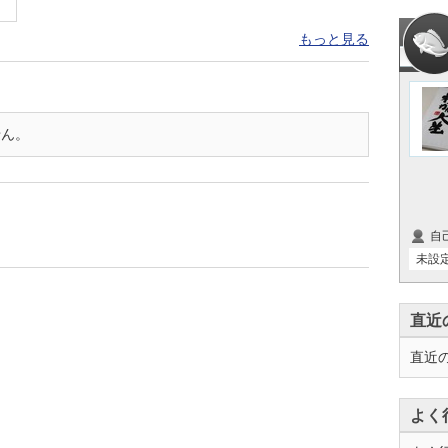
もっと見る
せん。
自
未設
直近
直近
よく