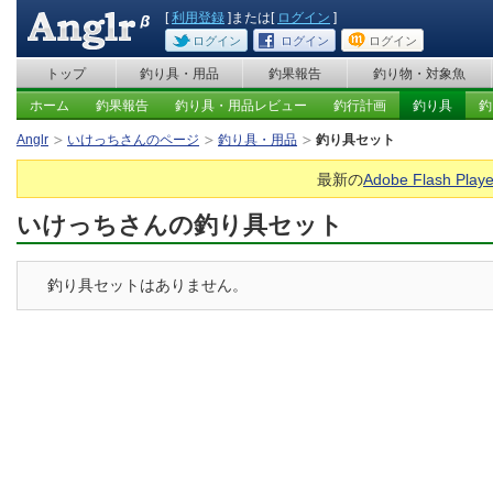
[
利用登録
]または[
ログイン
]
ログイン
ログイン
ログイン
トップ
釣り具・用品
釣果報告
釣り物・対象魚
ホーム
釣果報告
釣り具・用品レビュー
釣行計画
釣り具
釣
Anglr
いけっちさんのページ
釣り具・用品
釣り具セット
最新の
Adobe Flash Playe
いけっちさんの釣り具セット
釣り具セットはありません。