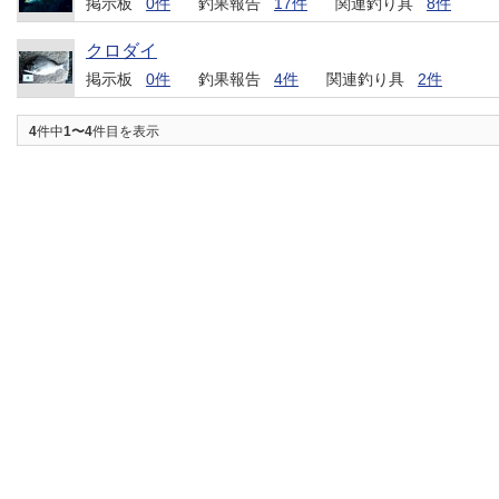
掲示板
0件
釣果報告
17件
関連釣り具
8件
クロダイ
掲示板
0件
釣果報告
4件
関連釣り具
2件
4
件中
1〜4
件目を表示