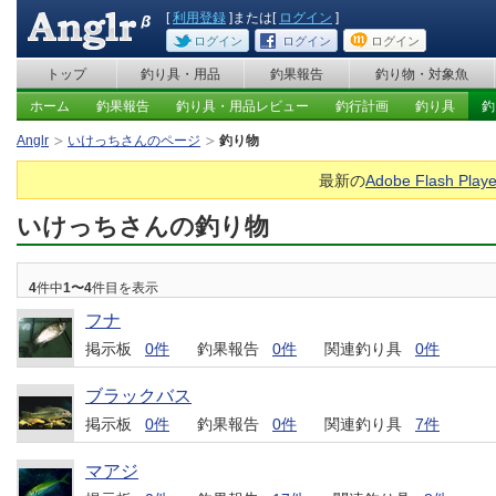
[
利用登録
]または[
ログイン
]
ログイン
ログイン
ログイン
トップ
釣り具・用品
釣果報告
釣り物・対象魚
ホーム
釣果報告
釣り具・用品レビュー
釣行計画
釣り具
釣
Anglr
いけっちさんのページ
釣り物
最新の
Adobe Flash Playe
いけっちさんの釣り物
4
件中
1〜4
件目を表示
フナ
掲示板
0件
釣果報告
0件
関連釣り具
0件
ブラックバス
掲示板
0件
釣果報告
0件
関連釣り具
7件
マアジ