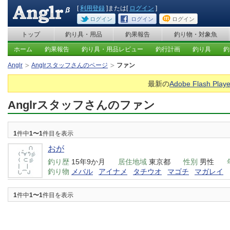
[
利用登録
]または[
ログイン
]
ログイン
ログイン
ログイン
トップ
釣り具・用品
釣果報告
釣り物・対象魚
ホーム
釣果報告
釣り具・用品レビュー
釣行計画
釣り具
釣
Anglr
Anglrスタッフさんのページ
ファン
最新の
Adobe Flash Playe
Anglrスタッフさんのファン
1
件中
1〜1
件目を表示
おが
釣り歴
15年9か月
居住地域
東京都
性別
男性
釣り物
メバル
アイナメ
タチウオ
マゴチ
マガレイ
1
件中
1〜1
件目を表示