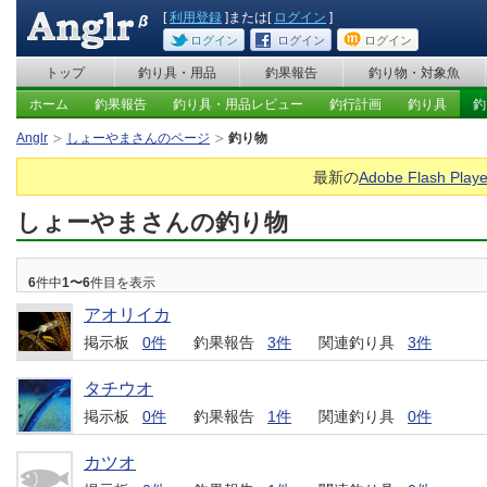
[
利用登録
]または[
ログイン
]
ログイン
ログイン
ログイン
トップ
釣り具・用品
釣果報告
釣り物・対象魚
ホーム
釣果報告
釣り具・用品レビュー
釣行計画
釣り具
釣
Anglr
しょーやまさんのページ
釣り物
最新の
Adobe Flash Playe
しょーやまさんの釣り物
6
件中
1〜6
件目を表示
アオリイカ
掲示板
0件
釣果報告
3件
関連釣り具
3件
タチウオ
掲示板
0件
釣果報告
1件
関連釣り具
0件
カツオ