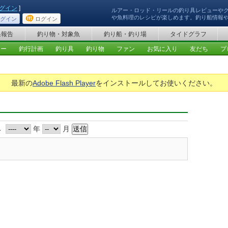
グイン
]
ルアー・ロッド・リールの釣り具レビューや
や魚料理のレシピが楽しめます。釣り船情報
グイン
ログイン
果報告
釣り物・対象魚
釣り船・釣り場
タイドグラフ
ュー
釣行計画
釣り具
釣り物
ファン
お気に入り
友だち
プ
最新の
Adobe Flash Player
をインストールしてお使いください。
み
年
月