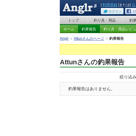
[
利用登録
]または[
ロ
ログイン
ロ
トップ
釣り具・用品
釣
ホーム
釣果報告
釣り具・用品レビ
Anglr
Attunさんのページ
釣果報告
Attunさんの釣果報告
絞り込
釣果報告はありません。