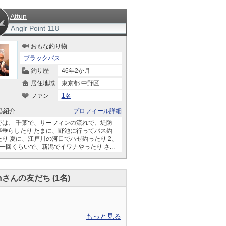
Attun
Anglr Point
118
おもな釣り物
ブラックバス
釣り歴
46年2か月
居住地域
東京都 中野区
ファン
1名
己紹介
プロフィール詳細
では、 千葉で、サーフィンの流れで、堤防
竿垂らしたり たまに、野池に行ってバス釣
たり 夏に、江戸川の河口でハゼ釣ったり 2、
一回くらいで、新潟でイワナやったり さ...
unさんの友だち (1名)
もっと見る