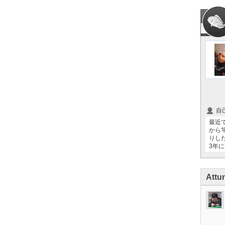
自
最近
から
りし
3年に
Att