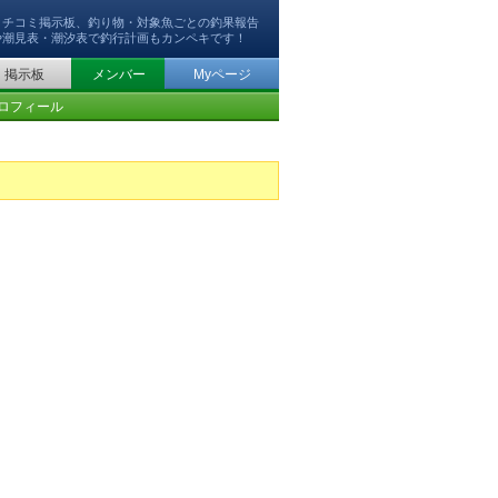
クチコミ掲示板、釣り物・対象魚ごとの釣果報告
や潮見表・潮汐表で釣行計画もカンペキです！
掲示板
メンバー
Myページ
ロフィール