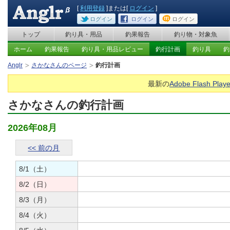
[
利用登録
]または[
ログイン
]
ログイン
ログイン
ログイン
トップ
釣り具・用品
釣果報告
釣り物・対象魚
ホーム
釣果報告
釣り具・用品レビュー
釣行計画
釣り具
釣
Anglr
さかなさんのページ
釣行計画
最新の
Adobe Flash Playe
さかなさんの釣行計画
2026年08月
<< 前の月
8/1（土）
8/2（日）
8/3（月）
8/4（火）