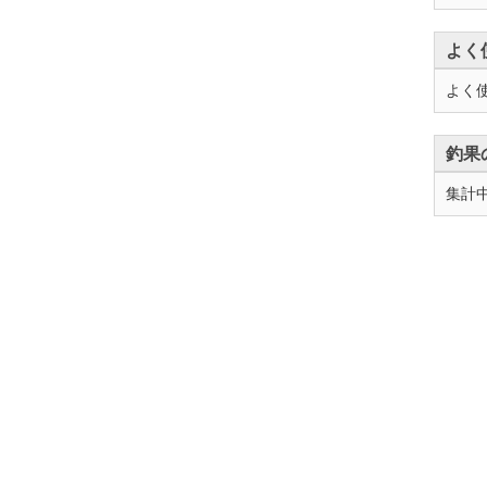
よく
よく
釣果
集計