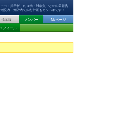
クチコミ掲示板、釣り物・対象魚ごとの釣果報告
や潮見表・潮汐表で釣行計画もカンペキです！
掲示板
メンバー
Myページ
ロフィール