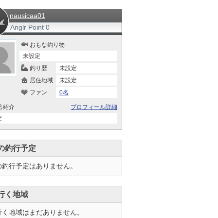
nausicaa01
Anglr Point
0
おもな釣り物
未設定
釣り歴
未設定
居住地域
未設定
ファン
0名
己紹介
プロフィール詳細
定
の釣行予定
の釣行予定はありません。
行く地域
行く地域はまだありません。