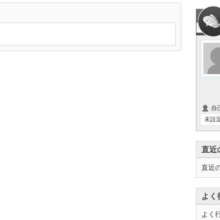
自
未設
直近
直近
よく
よく