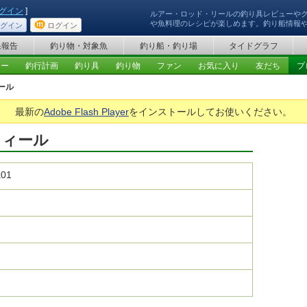
グイン
]
ルアー・ロッド・リールの釣り具レビューや
や魚料理のレシピが楽しめます。釣り船情報
グイン
ログイン
果報告
釣り物・対象魚
釣り船・釣り場
タイドグラフ
ュー
釣行計画
釣り具
釣り物
ファン
お気に入り
友だち
プ
ール
最新の
Adobe Flash Player
をインストールしてお使いください。
ロフィール
a01