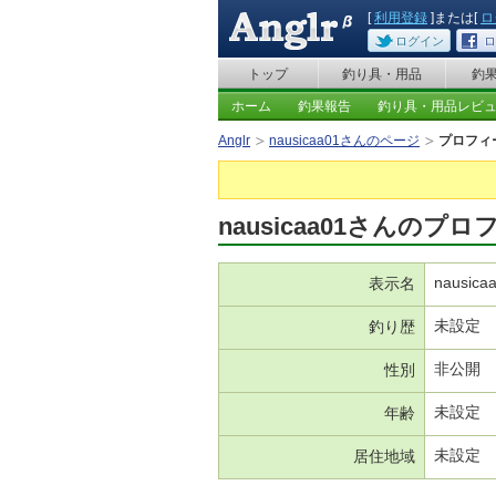
[
利用登録
]または[
ロ
ログイン
ロ
トップ
釣り具・用品
釣
ホーム
釣果報告
釣り具・用品レビ
Anglr
nausicaa01さんのページ
プロフィ
nausicaa01さんのプ
nausica
表示名
未設定
釣り歴
非公開
性別
未設定
年齢
未設定
居住地域