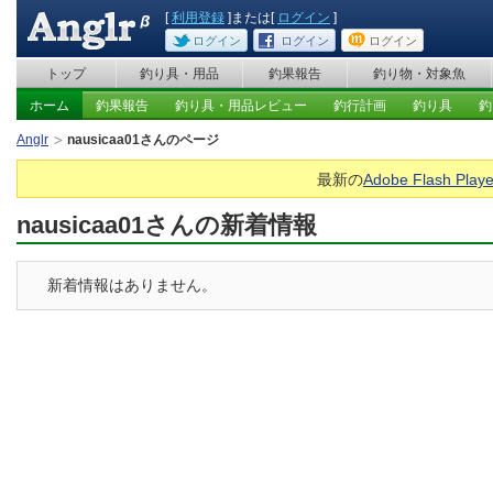
[
利用登録
]または[
ログイン
]
ログイン
ログイン
ログイン
トップ
釣り具・用品
釣果報告
釣り物・対象魚
ホーム
釣果報告
釣り具・用品レビュー
釣行計画
釣り具
釣
Anglr
nausicaa01さんのページ
最新の
Adobe Flash Playe
nausicaa01さんの新着情報
新着情報はありません。