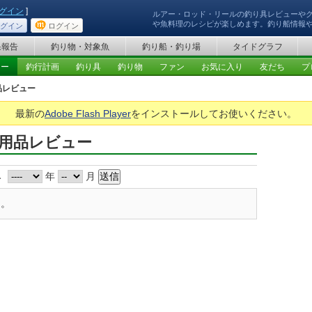
グイン
]
ルアー・ロッド・リールの釣り具レビューや
や魚料理のレシピが楽しめます。釣り船情報
グイン
ログイン
果報告
釣り物・対象魚
釣り船・釣り場
タイドグラフ
ュー
釣行計画
釣り具
釣り物
ファン
お気に入り
友だち
プ
品レビュー
最新の
Adobe Flash Player
をインストールしてお使いください。
・用品レビュー
み
年
月
ん。