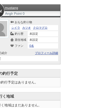
mustang
Anglr Point
0
おもな釣り物
シイラ
カツオ
クロマグロ
釣り歴
未設定
居住地域
未設定
ファン
0名
己紹介
プロフィール詳細
定
の釣行予定
の釣行予定はありません。
行く地域
行く地域はまだありません。