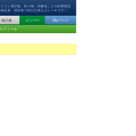
クチコミ掲示板、釣り物・対象魚ごとの釣果報告
や潮見表・潮汐表で釣行計画もカンペキです！
掲示板
メンバー
Myページ
ロフィール