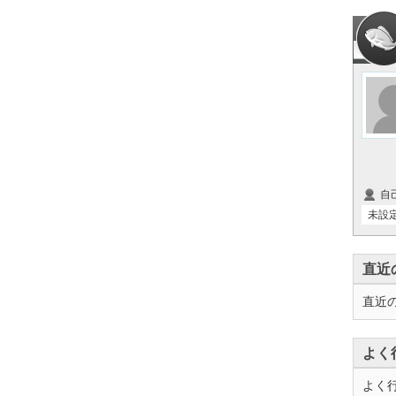
自
未設
直近
直近
よく
よく