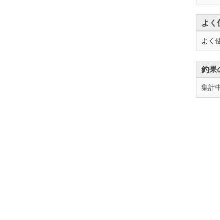
よく
よく
釣果
集計