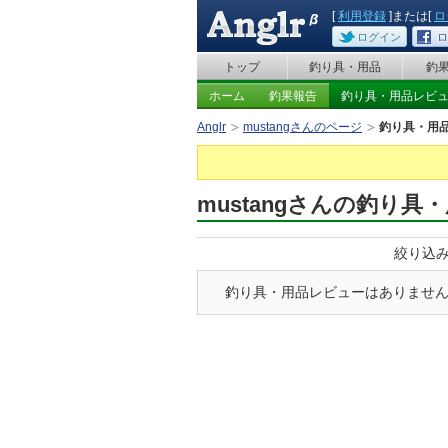
[
利用登録
]または[
ロ
ログイン
ロ
トップ
釣り具・用品
釣
ホーム
釣果報告
釣り具・用品レビ
Anglr
mustangさんのページ
釣り具・用
mustangさんの釣り具
絞り込
釣り具・用品レビューはありませ