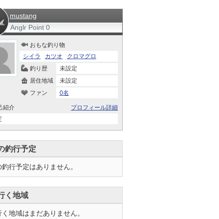
mustang
Anglr Point
0
おもな釣り物
シイラ
カツオ
クロマグロ
釣り歴
未設定
居住地域
未設定
ファン
0名
己紹介
プロフィール詳細
定
の釣行予定
の釣行予定はありません。
行く地域
行く地域はまだありません。