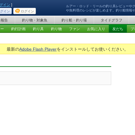
グイン
]
ルアー・ロッド・リールの釣り具レビューや
や魚料理のレシピが楽しめます。釣り船情報
グイン
ログイン
果報告
釣り物・対象魚
釣り船・釣り場
タイドグラフ
ュー
釣行計画
釣り具
釣り物
ファン
お気に入り
友だち
プ
最新の
Adobe Flash Player
をインストールしてお使いください。