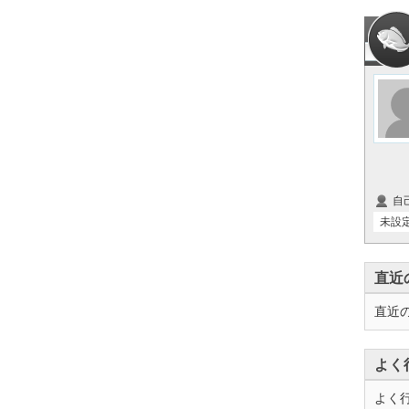
自
未設
直近
直近
よく
よく