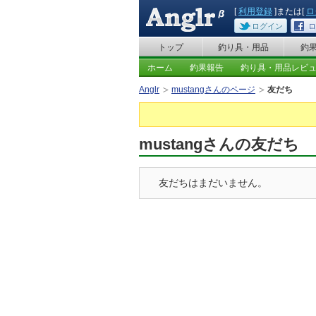
[
利用登録
]または[
ロ
ログイン
ロ
トップ
釣り具・用品
釣
ホーム
釣果報告
釣り具・用品レビ
Anglr
mustangさんのページ
友だち
mustangさんの友だち
友だちはまだいません。