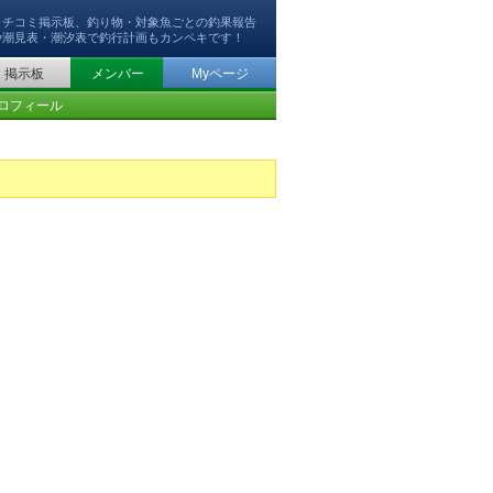
クチコミ掲示板、釣り物・対象魚ごとの釣果報告
や潮見表・潮汐表で釣行計画もカンペキです！
掲示板
メンバー
Myページ
ロフィール