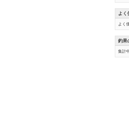
よく
よく
釣果
集計