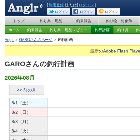
[
利用登録
]または[
ログイン
]
ログイン
ログイン
ログイン
トップ
釣り具・用品
釣果報告
釣り物・対象魚
ホーム
釣果報告
釣り具・用品レビュー
釣行計画
釣り具
釣
Anglr
GAROさんのページ
釣行計画
最新の
Adobe Flash Playe
GAROさんの釣行計画
2026年08月
<< 前の月
8/1（土）
8/2（日）
8/3（月）
8/4（火）