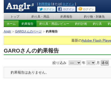
[
利用登録
]または[
ログイン
]
ログイン
ログイン
ログイン
トップ
釣り具・用品
釣果報告
釣り物・対象魚
ホーム
釣果報告
釣り具・用品レビュー
釣行計画
釣り具
釣
Anglr
GAROさんのページ
釣果報告
最新の
Adobe Flash Playe
GAROさんの釣果報告
絞り込み
年
月
釣果報告はありません。