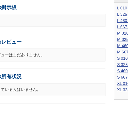
の掲示板
L 01
L 32
L 46
L 66
M 01
M 32
のレビュー
M 46
M 66
ビューはまだありません。
S 01
S 32
S 46
の所有状況
S 66
XL 0
っている人はいません。
XL 3
XL 4
XL 6
XS 0
XS 3
XS 4