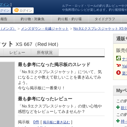
グイン
]
ルアー・ロッド・リールの釣り具レビューや
や魚料理のレシピが楽しめます。釣り船情報
グイン
ログイン
果報告
釣り物・対象魚
釣り船・釣り場
タイドグラフ
（メンズ）
メンズダウン・化繊ジャケット
No.9エクスプレスジャケット XS 66
通販
ケット
XS 667（Red Hot）
販売
レビュー
所有状況
ナ
最も参考になった掲示板のスレッド
Ya
「No.9エクスプレスジャケット」について、気
楽
になることや教えて欲しいことを書き込んでみ
よう。
今なら掲示板に一番乗り！
My
最も参考になったレビュー
この
「No.9エクスプレスジャケット」の使い心地や
欲
感想などをレビューしてみませんか？
この
持
掲示板
0件
[
]
掲示板に書き込む