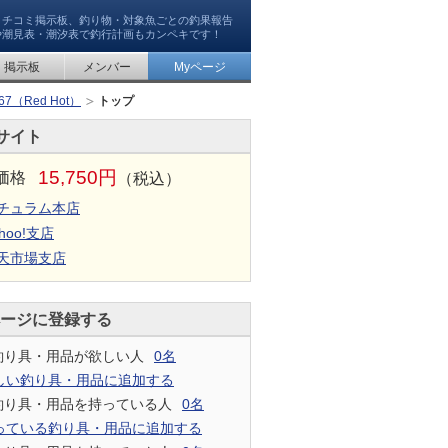
クチコミ掲示板、釣り物・対象魚ごとの釣果報告
や潮見表・潮汐表で釣行計画もカンペキです！
掲示板
メンバー
Myページ
7（Red Hot）
トップ
サイト
15,750円
価格
（税込）
チュラム本店
hoo!支店
天市場支店
ページに登録する
釣り具・用品が欲しい人
0名
しい釣り具・用品に追加する
釣り具・用品を持っている人
0名
っている釣り具・用品に追加する