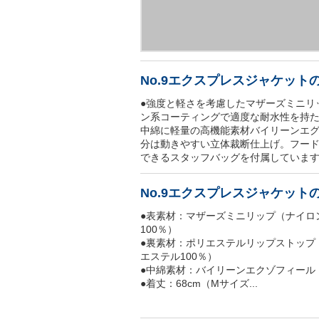
No.9エクスプレスジャケット
●強度と軽さを考慮したマザーズミニリ
ン系コーティングで適度な耐水性を持
中綿に軽量の高機能素材バイリーンエ
分は動きやすい立体裁断仕上げ。フー
できるスタッフバッグを付属していま
No.9エクスプレスジャケット
●表素材：マザーズミニリップ（ナイロ
100％）
●裏素材：ポリエステルリップストップ
エステル100％）
●中綿素材：バイリーンエクゾフィール（
●着丈：68cm（Mサイズ...