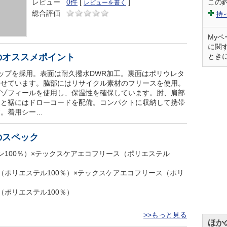
レビュー
0件
[
]
この
レビューを書く
総合評価
持
My
に関
のオススメポイント
とき
ップを採用。表面は耐久撥水DWR加工。裏面はポリウレタ
たせています。脇部にはリサイクル素材のフリースを使用。
グゾフィールを使用し、保温性を確保しています。肘、肩部
ドと裾にはドローコードを配備。コンパクトに収納して携帯
す。着用シー…
のスペック
ン100％）×テックスケアエコフリース（ポリエステル
（ポリエステル100％）×テックスケアエコフリース（ポリ
ポリエステル100％）
>>もっと見る
ほか