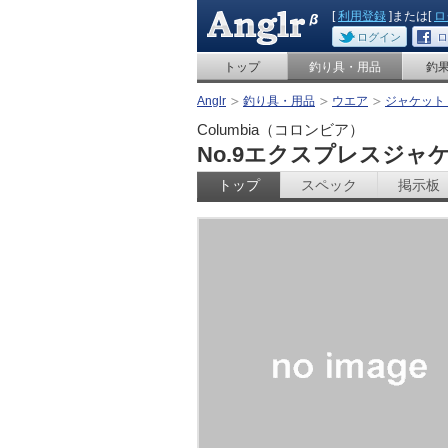
[
利用登録
]または[
ロ
ログイン
ロ
トップ
釣り具・用品
釣
Anglr
釣り具・用品
ウエア
ジャケット
Columbia（コロンビア）
No.9エクスプレスジャ
トップ
スペック
掲示板