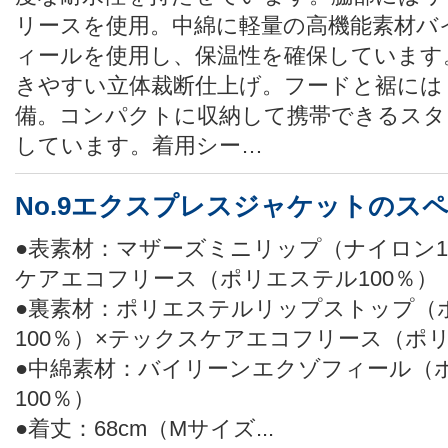
リースを使用。中綿に軽量の高機能素材バ
ィールを使用し、保温性を確保しています
きやすい立体裁断仕上げ。フードと裾には
備。コンパクトに収納して携帯できるスタ
しています。着用シー…
No.9エクスプレスジャケットのス
●表素材：マザーズミニリップ（ナイロン1
ケアエコフリース（ポリエステル100％）
●裏素材：ポリエステルリップストップ（
100％）×テックスケアエコフリース（ポリ
●中綿素材：バイリーンエクゾフィール（
100％）
●着丈：68cm（Mサイズ...