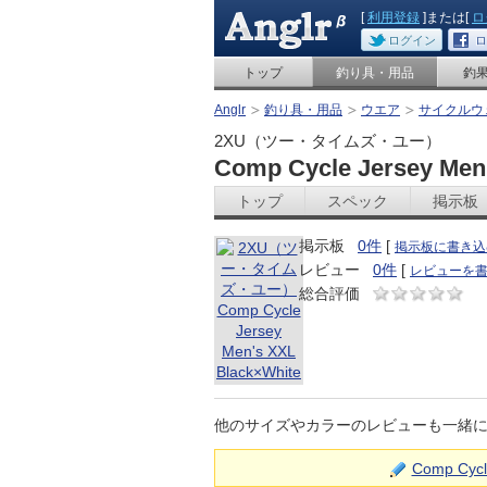
[
利用登録
]または[
ロ
ログイン
ロ
トップ
釣り具・用品
釣
Anglr
釣り具・用品
ウエア
サイクルウ
2XU（ツー・タイムズ・ユー）
Comp Cycle Jersey Men
トップ
スペック
掲示板
掲示板
0件
[
掲示板に書き込
レビュー
0件
[
レビューを
総合評価
他のサイズやカラーのレビューも一緒
Comp Cy