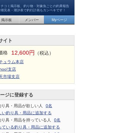
クチコミ掲示板、釣り物・対象魚ごとの釣果報告
や潮見表・潮汐表で釣行計画もカンペキです！
掲示板
メンバー
Myページ
サイト
12,600円
価格
（税込）
チュラム本店
hoo!支店
天市場支店
ページに登録する
釣り具・用品が欲しい人
0名
しい釣り具・用品に追加する
釣り具・用品を持っている人
0名
っている釣り具・用品に追加する