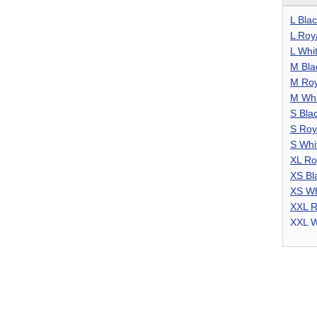
L Bla
L Roy
L Whi
M Bla
M Roy
M Whi
S Bla
S Roy
S Whi
XL Ro
XS Bl
XS Wh
XXL R
XXL W