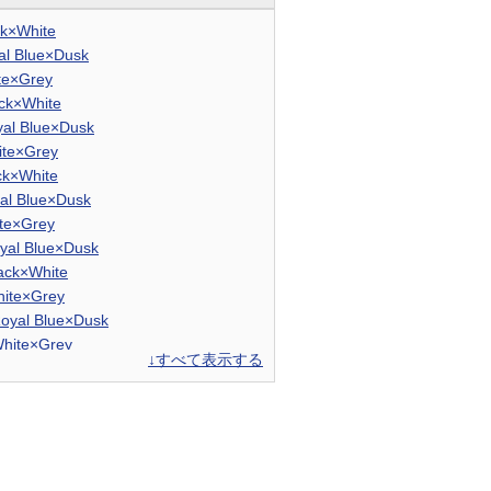
ck×White
al Blue×Dusk
te×Grey
ck×White
al Blue×Dusk
te×Grey
ck×White
al Blue×Dusk
te×Grey
yal Blue×Dusk
ack×White
ite×Grey
oyal Blue×Dusk
hite×Grey
↓すべて表示する