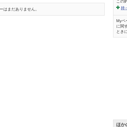
この
持
sのレビューはまだありません。
My
に関
とき
ほか