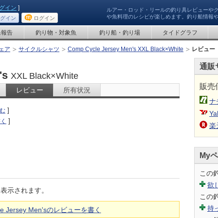
グイン
]
ルアー・ロッド・リールの釣り具レビューや
や魚料理のレシピが楽しめます。釣り船情報
グイン
ログイン
果報告
釣り物・対象魚
釣り船・釣り場
タイドグラフ
ェア
サイクルシャツ
Comp Cycle Jersey Men's XXL Black×White
レビュー
通販
's
XXL Black×White
販売
レビュー
所有状況
ナ
]
む
Ya
]
書く
楽
My
この
欲
に表示されます。
この
持
cle Jersey Men'sのレビューを書く