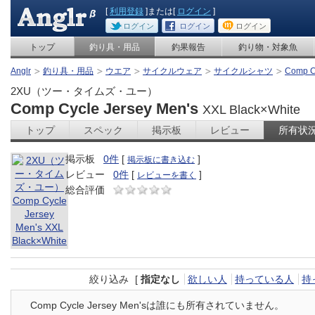
[
利用登録
]または[
ログイン
]
ログイン
ログイン
ログイン
トップ
釣り具・用品
釣果報告
釣り物・対象魚
Anglr
釣り具・用品
ウエア
サイクルウェア
サイクルシャツ
Comp Cy
2XU（ツー・タイムズ・ユー）
Comp Cycle Jersey Men's
XXL Black×White
トップ
スペック
掲示板
レビュー
所有状
掲示板
0件
[
]
掲示板に書き込む
レビュー
0件
[
]
レビューを書く
総合評価
絞り込み
[
指定なし
欲しい人
持っている人
持
Comp Cycle Jersey Men'sは誰にも所有されていません。