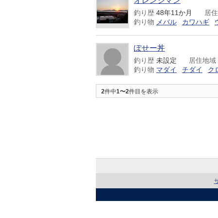
オレンジマン
釣り歴
48年11か月
居住
釣り物
メバル
カワハギ
ぽせー丼
釣り歴
未設定
居住地域
釣り物
マダイ
チダイ
ク
2
件中
1〜2
件目を表示