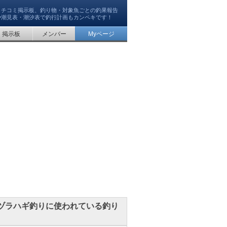
クチコミ掲示板、釣り物・対象魚ごとの釣果報告
や潮見表・潮汐表で釣行計画もカンペキです！
掲示板
メンバー
Myページ
ヅラハギ釣りに使われている釣り