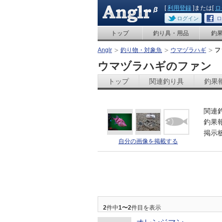
[
利用登録
]または[
ロ
ログイン
ロ
トップ
釣り具・用品
釣
Anglr
釣り物・対象魚
ウマヅラハギ
フ
ウマヅラハギのファン
トップ
関連釣り具
釣果
関連
釣果
掲示
自分の画像を掲載する
2
件中
1〜2
件目を表示