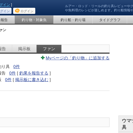
グイン
]
ルアー・ロッド・リールの釣り具レビューや
や魚料理のレシピが楽しめます。釣り船情報
グイン
ログイン
果報告
釣り物・対象魚
釣り船・釣り場
タイドグラフ
ァン
報告
掲示板
ファン
Myページの「釣り物」に追加する
釣り具
0件
報告
0件
[
釣果を報告する
]
板
0件
[
掲示板に書き込む
]
ウマ
具