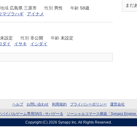
まだ
地域
広島県 三原市
性別
男性
年齢
58歳
ウマヅラハギ
アイナメ
未設定
性別
非公開
年齢
未設定
ロダイ
イサキ
イシダイ
ヘルプ
お問い合わせ
利用規約
プライバシーポリシー
運営会社
サバイバルゲーム専用SNS - サバゲーる
ソーシャルコマース構築「Synapz Engine
Copyright (C) 2026
Synapz Inc.
All Rights Reserved.