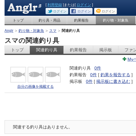
[
利用登録
]または[
ログイン
]
ログイン
ログイン
ログイン
トップ
釣り具・用品
釣果報告
釣り物・対象魚
Anglr
釣り物・対象魚
スマ
関連釣り具
スマの関連釣り具
トップ
関連釣り具
釣果報告
掲示板
ファ
My
関連釣り具
0件
釣果報告
0件
[
釣果を報告する
]
掲示板
0件
[
掲示板に書き込む
]
自分の画像を掲載する
関連する釣り具はありません。