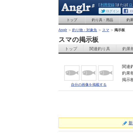
[
利用登録
]または[
ロ
ログイン
ロ
トップ
釣り具・用品
釣
Anglr
釣り物・対象魚
スマ
掲示板
スマの掲示板
トップ
関連釣り具
釣果
関連
釣果
掲示
自分の画像を掲載する
新