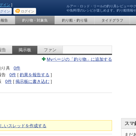
グイン
]
ルアー・ロッド・リールの釣り具レビューや
や魚料理のレシピが楽しめます。釣り船情報
グイン
ログイン
果報告
釣り物・対象魚
釣り船・釣り場
タイドグラフ
報告
掲示板
ファン
Myページの「釣り物」に追加する
釣り具
0件
報告
0件
[
釣果を報告する
]
板
0件
[
掲示板に書き込む
]
スマ
しいスレッドを作成する
まだ