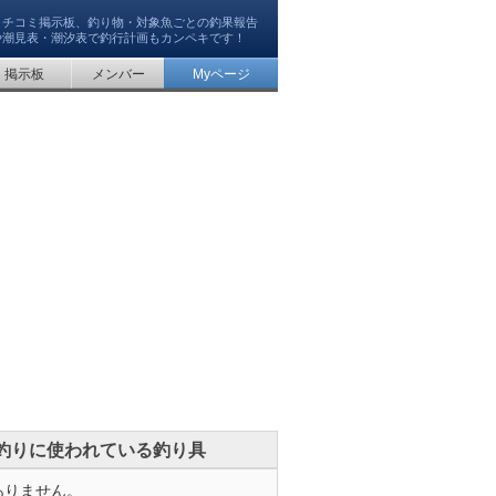
クチコミ掲示板、釣り物・対象魚ごとの釣果報告
や潮見表・潮汐表で釣行計画もカンペキです！
掲示板
メンバー
Myページ
釣りに使われている釣り具
ありません。