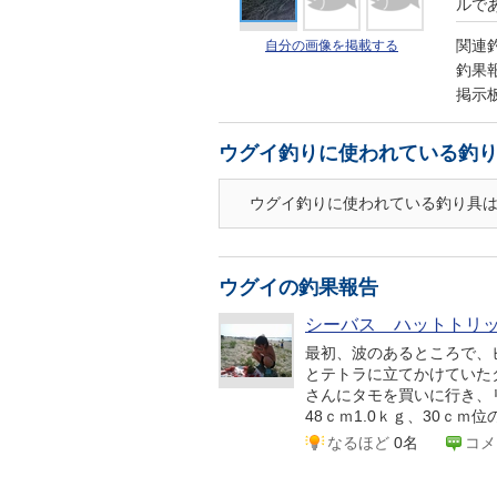
ルであ
関連
自分の画像を掲載する
釣果
掲示
ウグイ釣りに使われている釣
ウグイ釣りに使われている釣り具
ウグイの釣果報告
シーバス ハットトリ
最初、波のあるところで、
とテトラに立てかけていた
さんにタモを買いに行き、リベ
48ｃｍ1.0ｋｇ、30ｃｍ位の4
なるほど
0名
コメ