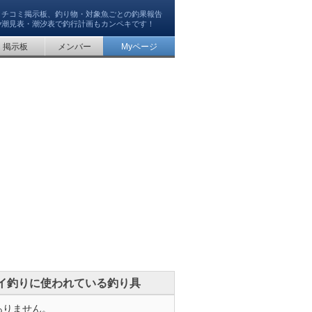
クチコミ掲示板、釣り物・対象魚ごとの釣果報告
や潮見表・潮汐表で釣行計画もカンペキです！
掲示板
メンバー
Myページ
イ釣りに使われている釣り具
ありません。