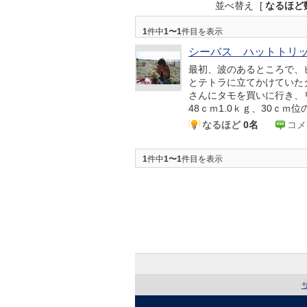
並べ替え
[
なるほど
1
件中
1〜1
件目を表示
シーバス ハットトリ
最初、波のあるところで、
とテトラに立てかけていた
さんにタモを買いに行き、リベ
48ｃｍ1.0ｋｇ、30ｃｍ位の4
なるほど
0名
コメ
1
件中
1〜1
件目を表示