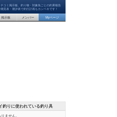
クチコミ掲示板、釣り物・対象魚ごとの釣果報告
や潮見表・潮汐表で釣行計画もカンペキです！
掲示板
メンバー
Myページ
イ釣りに使われている釣り具
ありません。