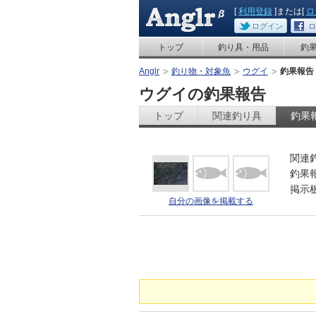
[
利用登録
]または[
ロ
ログイン
ロ
トップ
釣り具・用品
釣
Anglr
釣り物・対象魚
ウグイ
釣果報告
ウグイの釣果報告
トップ
関連釣り具
釣果
関連
釣果
掲示
自分の画像を掲載する