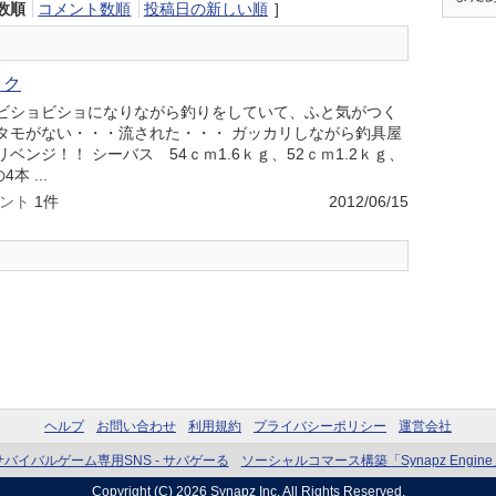
数順
コメント数順
投稿日の新しい順
]
ック
ビショビショになりながら釣りをしていて、ふと気がつく
タモがない・・・流された・・・ ガッカリしながら釣具屋
ンジ！！ シーバス 54ｃｍ1.6ｋｇ、52ｃｍ1.2ｋｇ、
本 ...
ント
1件
2012/06/15
ヘルプ
お問い合わせ
利用規約
プライバシーポリシー
運営会社
サバイバルゲーム専用SNS - サバゲーる
ソーシャルコマース構築「Synapz Engine
Copyright (C) 2026
Synapz Inc.
All Rights Reserved.