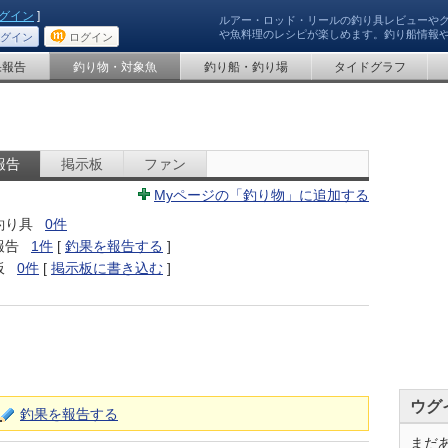
グイン
]
ルアー・ロッド・リールの釣り具レビューや
や魚料理のレシピが楽しめます。釣り船情報
グイン
ログイン
果報告
釣り物・対象魚
釣り船・釣り場
タイドグラフ
報告
掲示板
ファン
Myページの「釣り物」に追加する
釣り具
0件
報告
1件
[
釣果を報告する
]
板
0件
[
掲示板に書き込む
]
ウグ
釣果を報告する
まだ