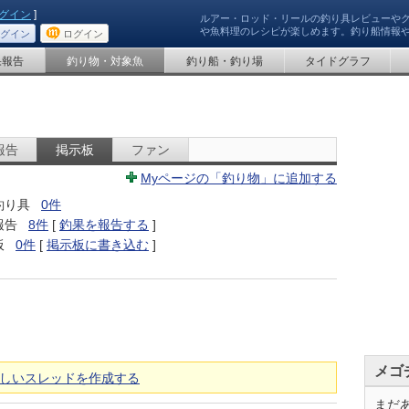
グイン
]
ルアー・ロッド・リールの釣り具レビューや
や魚料理のレシピが楽しめます。釣り船情報
グイン
ログイン
果報告
釣り物・対象魚
釣り船・釣り場
タイドグラフ
報告
掲示板
ファン
Myページの「釣り物」に追加する
釣り具
0件
報告
8件
[
釣果を報告する
]
板
0件
[
掲示板に書き込む
]
メゴ
しいスレッドを作成する
まだ