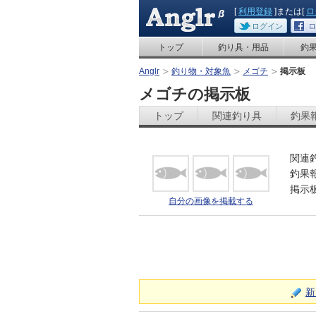
[
利用登録
]または[
ロ
ログイン
ロ
トップ
釣り具・用品
釣
Anglr
釣り物・対象魚
メゴチ
掲示板
メゴチの掲示板
トップ
関連釣り具
釣果
関連
釣果
掲示
自分の画像を掲載する
新