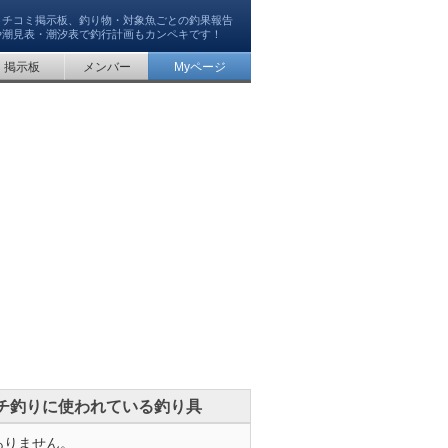
クチコミ掲示板、釣り物・対象魚ごとの釣果報告
や潮見表・潮汐表で釣行計画もカンペキです！
掲示板
メンバー
Myページ
チ釣りに使われている釣り具
ありません。