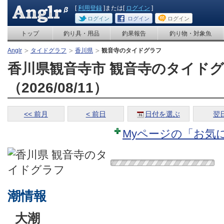
[
利用登録
]または[
ログイン
]
ログイン
ログイン
ログイン
トップ
釣り具・用品
釣果報告
釣り物・対象魚
Anglr
タイドグラフ
香川県
観音寺のタイドグラフ
香川県観音寺市 観音寺のタイド
（2026/08/11）
<< 前月
< 前日
日付を選ぶ
翌日
Myページの「お気
潮情報
大潮