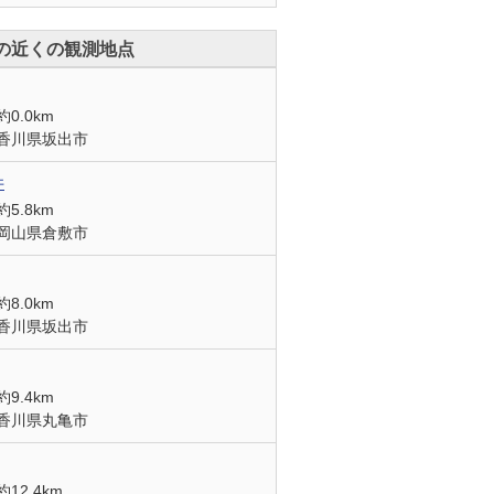
の近くの観測地点
約0.0km
香川県坂出市
井
約5.8km
岡山県倉敷市
約8.0km
香川県坂出市
約9.4km
香川県丸亀市
約12.4km