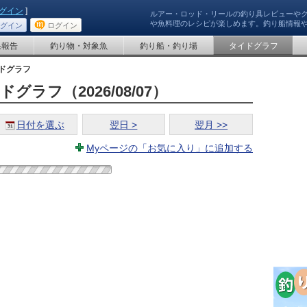
グイン
]
ルアー・ロッド・リールの釣り具レビューや
や魚料理のレシピが楽しめます。釣り船情報
グイン
ログイン
果報告
釣り物・対象魚
釣り船・釣り場
タイドグラフ
ドグラフ
ラフ（2026/08/07）
日付を選ぶ
翌日 >
翌月 >>
Myページの「お気に入り」に追加する