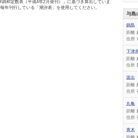
潮汐調和定数表（平成4年2月発刊）」に基づき算出していま
が毎年刊行している「潮汐表」を使用してください。
与島
鍋島
距離
住所
下津
距離
住所
坂出
距離
住所
丸亀
距離
住所
青木
距離