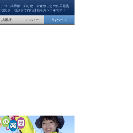
クチコミ掲示板、釣り物・対象魚ごとの釣果報告
や潮見表・潮汐表で釣行計画もカンペキです！
掲示板
メンバー
Myページ