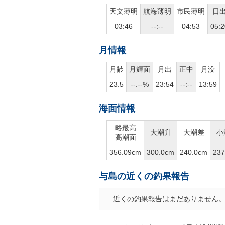
天文薄明
航海薄明
市民薄明
日
03:46
--:--
04:53
05:2
月情報
月齢
月輝面
月出
正中
月没
23.5
--.--%
23:54
--:--
13:59
海面情報
略最高
大潮升
大潮差
小
高潮面
356.09cm
300.0cm
240.0cm
237
与島の近くの釣果報告
近くの釣果報告はまだありません