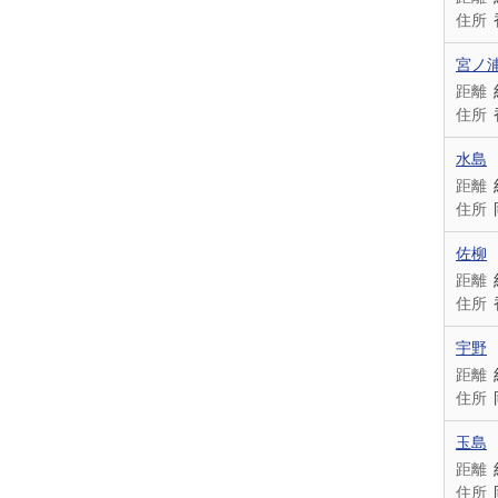
住所
宮ノ
距離
住所
水島
距離
住所
佐柳
距離
住所
宇野
距離
住所
玉島
距離
住所