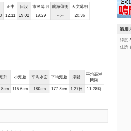
出
正中
日没
市民薄明
航海薄明
天文薄明
0
12:11
19:02
19:29
--:--
20:36
観測
緯度
住所
平均高潮
潮升
小潮差
平均水面
平均潮差
潮齢
間隔
.8cm
115.6cm
180cm
177.8cm
1.27日
11.28時
。