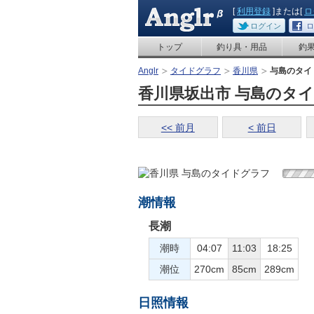
[
利用登録
]または[
ロ
ログイン
ロ
トップ
釣り具・用品
釣
Anglr
タイドグラフ
香川県
与島のタイ
香川県坂出市 与島のタイドグ
<< 前月
< 前日
潮情報
長潮
潮時
04:07
11:03
18:25
潮位
270cm
85cm
289cm
日照情報