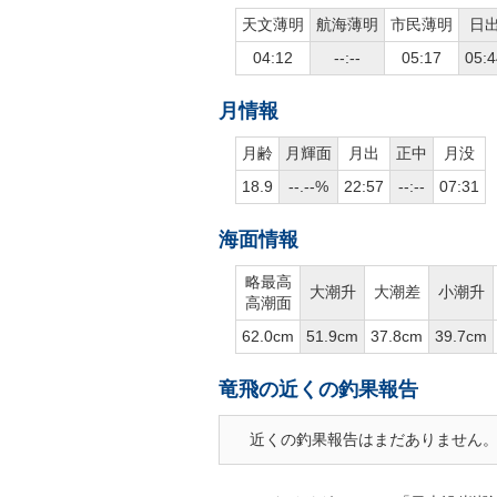
天文薄明
航海薄明
市民薄明
日
04:12
--:--
05:17
05:4
月情報
月齢
月輝面
月出
正中
月没
18.9
--.--%
22:57
--:--
07:31
海面情報
略最高
大潮升
大潮差
小潮升
高潮面
62.0cm
51.9cm
37.8cm
39.7cm
竜飛の近くの釣果報告
近くの釣果報告はまだありません