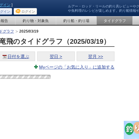
グイン
]
ルアー・ロッド・リールの釣り具レビューや
や魚料理のレシピが楽しめます。釣り船情報
グイン
ログイン
果報告
釣り物・対象魚
釣り船・釣り場
タイドグラフ
ドグラフ
2025/03/19
飛のタイドグラフ（2025/03/19）
日付を選ぶ
翌日 >
翌月 >>
Myページの「お気に入り」に追加する