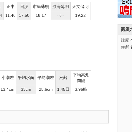
出
正中
日没
市民薄明
航海薄明
天文薄明
4
11:46
17:50
18:17
--:--
19:22
観測
緯度
住所
平均高潮
小潮差
平均水面
平均潮差
潮齢
間隔
13.4cm
33cm
25.6cm
1.45日
3.96時
。