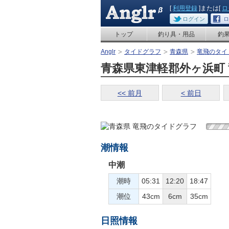
[
利用登録
]または[
ロ
ログイン
ロ
トップ
釣り具・用品
釣
Anglr
タイドグラフ
青森県
竜飛のタイ
青森県東津軽郡外ヶ浜町 竜
<< 前月
< 前日
潮情報
中潮
潮時
05:31
12:20
18:47
潮位
43cm
6cm
35cm
日照情報