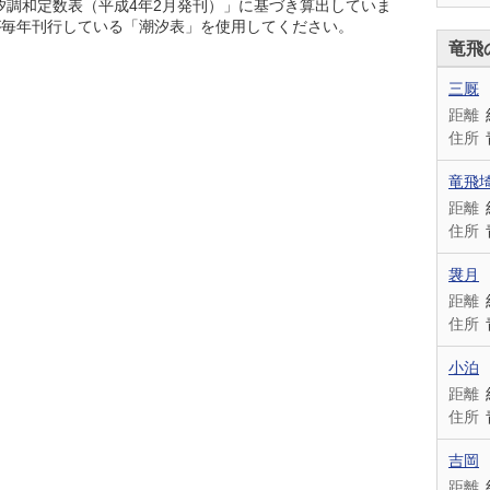
潮汐調和定数表（平成4年2月発刊）」に基づき算出していま
が毎年刊行している「潮汐表」を使用してください。
竜飛
三厩
距離
住所
竜飛
距離
住所
袰月
距離
住所
小泊
距離
住所
吉岡
距離