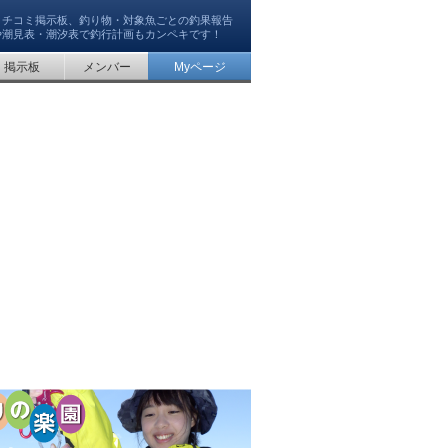
クチコミ掲示板、釣り物・対象魚ごとの釣果報告
や潮見表・潮汐表で釣行計画もカンペキです！
掲示板
メンバー
Myページ