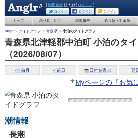
[
利用登録
]または[
ログイン
]
ログイン
ログイン
ログイン
トップ
釣り具・用品
釣果報告
釣り物・対象魚
Anglr
タイドグラフ
青森県
小泊のタイドグラフ
青森県北津軽郡中泊町 小泊のタ
（2026/08/07）
<< 前月
< 前日
日付を選ぶ
翌日
Myページの「お気
潮情報
長潮