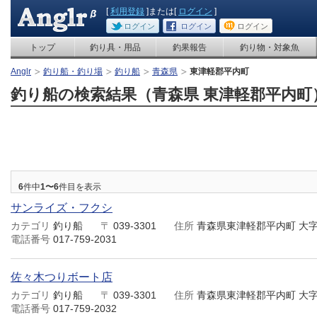
[
利用登録
]または[
ログイン
]
ログイン
ログイン
ログイン
トップ
釣り具・用品
釣果報告
釣り物・対象魚
Anglr
釣り船・釣り場
釣り船
青森県
東津軽郡平内町
釣り船の検索結果（青森県 東津軽郡平内町
6
件中
1〜6
件目を表示
サンライズ・フクシ
カテゴリ
釣り船
〒
039-3301
住所
青森県東津軽郡平内町 大
電話番号
017-759-2031
佐々木つりボート店
カテゴリ
釣り船
〒
039-3301
住所
青森県東津軽郡平内町 大
電話番号
017-759-2032