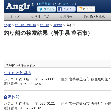
[
利用登録
]または[
ログイン
]
ログイン
ログイン
ログイン
トップ
釣り具・用品
釣果報告
釣り物・対象魚
Anglr
釣り船・釣り場
釣り船
岩手県
釜石市
釣り船の検索結果（岩手県 釜石市）
2
件中
1〜2
件目を表示
なすかわ釣具店
カテゴリ
釣り船
〒
026-0301
住所
岩手県釜石市 鵜住居町第
電話番号
0193-29-1345
合沢釣船
カテゴリ
釣り船
〒
026-0121
住所
岩手県釜石市 唐丹町字花
電話番号
0193-55-3132