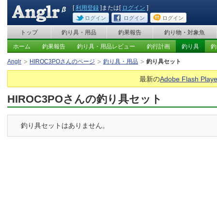
[
利用登録
]または[
ログイン
]
ログイン
ログイン
ログイン
トップ
釣り具・用品
釣果報告
釣り物・対象魚
ホーム
釣果報告
釣り具・用品レビュー
釣行計画
釣り具
釣
Anglr
HIROC3POさんのページ
釣り具・用品
釣り具セット
最新の
Adobe Flash Playe
HIROC3POさんの釣り具セット
釣り具セットはありません。