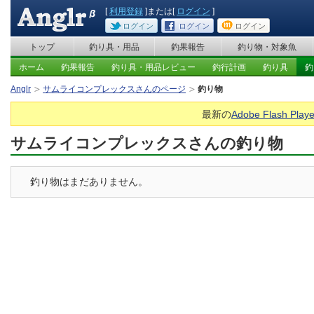
[
利用登録
]または[
ログイン
]
ログイン
ログイン
ログイン
トップ
釣り具・用品
釣果報告
釣り物・対象魚
ホーム
釣果報告
釣り具・用品レビュー
釣行計画
釣り具
釣
Anglr
サムライコンプレックスさんのページ
釣り物
最新の
Adobe Flash Playe
サムライコンプレックスさんの釣り物
釣り物はまだありません。